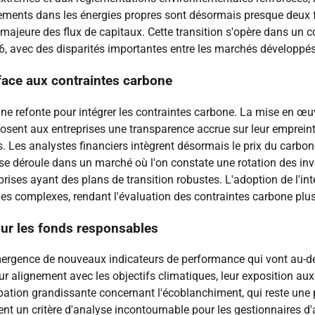
sements dans les énergies propres sont désormais presque deux 
n majeure des flux de capitaux. Cette transition s'opère dans un
, avec des disparités importantes entre les marchés développés
face aux contraintes carbone
une refonte pour intégrer les contraintes carbone. La mise en 
posent aux entreprises une transparence accrue sur leur emprein
 Les analystes financiers intègrent désormais le prix du carbone,
 se déroule dans un marché où l'on constate une rotation des in
ises ayant des plans de transition robustes. L'adoption de l'intel
les complexes, rendant l'évaluation des contraintes carbone plus
ur les fonds responsables
ergence de nouveaux indicateurs de performance qui vont au-del
alignement avec les objectifs climatiques, leur exposition aux r
pation grandissante concernant l'écoblanchiment, qui reste une p
nt un critère d'analyse incontournable pour les gestionnaires d'act