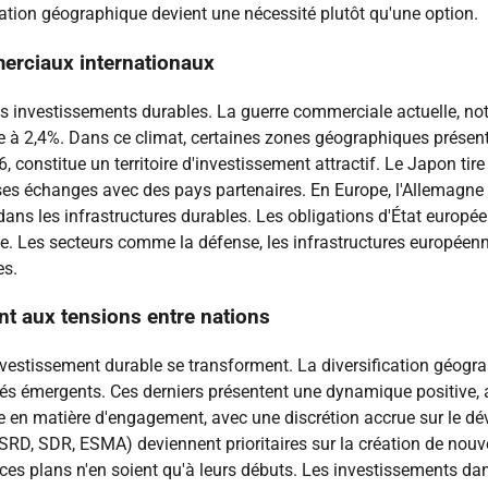
ication géographique devient une nécessité plutôt qu'une option.
merciaux internationaux
es investissements durables. La guerre commerciale actuelle, n
e à 2,4%. Dans ce climat, certaines zones géographiques présenten
constitue un territoire d'investissement attractif. Le Japon tire
ses échanges avec des pays partenaires. En Europe, l'Allemagne
dans les infrastructures durables. Les obligations d'État europé
e. Les secteurs comme la défense, les infrastructures européenn
es.
nt aux tensions entre nations
investissement durable se transforment. La diversification géogr
hés émergents. Ces derniers présentent une dynamique positive,
e en matière d'engagement, avec une discrétion accrue sur le d
SRD, SDR, ESMA) deviennent prioritaires sur la création de nouve
 ces plans n'en soient qu'à leurs débuts. Les investissements d