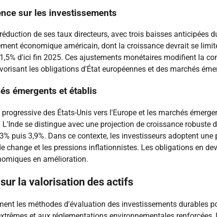
uence sur les investissements
réduction de ses taux directeurs, avec trois baisses anticipées 
ssement économique américain, dont la croissance devrait se limi
1,5% d'ici fin 2025. Ces ajustements monétaires modifient la co
avorisant les obligations d'État européennes et des marchés éme
és émergents et établis
 progressive des États-Unis vers l'Europe et les marchés émergent
. L'Inde se distingue avec une projection de croissance robuste 
3% puis 3,9%. Dans ce contexte, les investisseurs adoptent une 
 de change et les pressions inflationnistes. Les obligations en
nomiques en amélioration.
sur la valorisation des actifs
ment les méthodes d'évaluation des investissements durables po
trêmes et aux réglementations environnementales renforcées, le