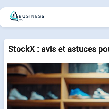
Skip
to
content
StockX : avis et astuces po