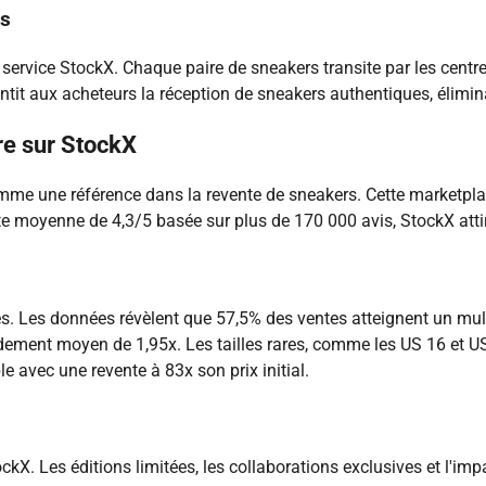
ts
u service StockX. Chaque paire de sneakers transite par les centr
tit aux acheteurs la réception de sneakers authentiques, élimina
re sur StockX
me une référence dans la revente de sneakers. Cette marketplac
ote moyenne de 4,3/5 basée sur plus de 170 000 avis, StockX at
. Les données révèlent que 57,5% des ventes atteignent un multipl
dement moyen de 1,95x. Les tailles rares, comme les US 16 et US 
avec une revente à 83x son prix initial.
kX. Les éditions limitées, les collaborations exclusives et l'im