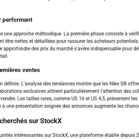
r performant
te une approche méthodique. La première phase consiste à vérifie
 être nettes et détaillées pour rassurer les acheteurs potentiels
de approfondie des prix du marché s'avère indispensable pour défi
tail.
remières ventes
ien définie. L'analyse des tendances montre que les Nike SB off
ollaborations exclusives attirent particulièrement l'attention des c
vendre. Les tailles rares, comme US 16 et US 4,5, présentent les 
iée à une présentation soignée des annonces augmente les chance
echerchés sur StockX
unités intéressantes sur StockX, une plateforme établie depuis 